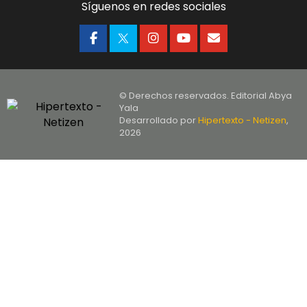
Síguenos en redes sociales
© Derechos reservados. Editorial Abya
Yala
Desarrollado por
Hipertexto - Netizen
,
2026