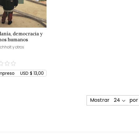
anía, democracia y
hos humanos
chholt y otros
mpreso
USD $ 13,00
Mostrar
por