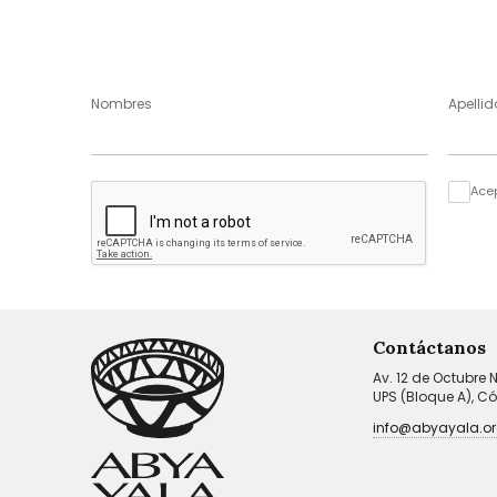
Nombres
Apellid
Ace
Contáctanos
Av. 12 de Octubre 
UPS (Bloque A), C
info@abyayala.or