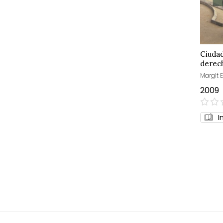
Ciudad
derec
Margit E
2009
0%
I