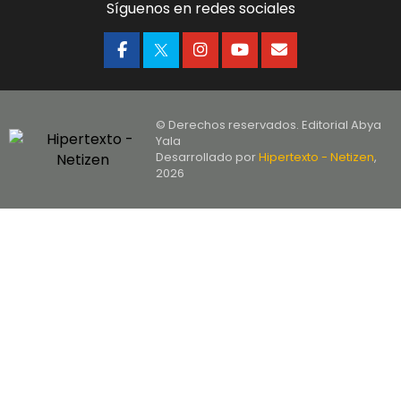
Síguenos en redes sociales
© Derechos reservados. Editorial Abya
Yala
Desarrollado por
Hipertexto - Netizen
,
2026