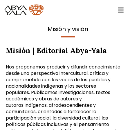
Misión y visión
Misión | Editorial Abya
-
Yala
Nos proponemos p
roduc
ir
y difu
ndir
conocimiento
desde una perspectiva intercultural, crítica y
comprometida con l
a
s
voces de los
pueblos y
nacionalidades indígenas y los sectores
populares
.
Publica
mos
investigaciones,
textos
académicos
y obras de
autores
y
autoras
indígenas, afrodescendientes
y
comunitarias
,
orientadas a fortalecer la
participación social, la diversidad cultural, las
políticas públicas inclusivas y el pensamiento