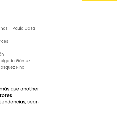
enas
Paula Daza
rcés
án
 Salgado Gómez
Vásquez Pino
o más que another
ctores
 tendencias, sean