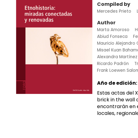
Compiled by
Mercedes Prieto
Author
Marta Amoroso
H
Abiud Fonseca
Fe
Mauricio Alejandr
Misael Kuan Baham
Alexandra Martínez 
Ricardo Padrón
T
Frank Loewen Salo
Año de edición:
Estas actas del 
brick in the wall
encontrarán en e
locales, regional