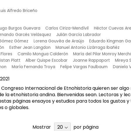
Luis Alfredo Briceño
ugo Burgos Guevara
Carlos Ciriza-Mendívil
Héctor Cuevas Ar
rnando Garcés Velásquez
Julián García Labrador
o Gómez Gómez
Lorena Gouvêa de Araújo
Eduardo Kingman Ga
ón
Esther Jean Langdon
Manuel Antonio Lizárraga Ibañéz
Flores
Camilo Mongua Calderón
María del Pilar Monroy Merch
ristan Platt
Alber Quispe Escobar
Joanne Rappaport
Mireya
mon
María Fernanda Troya
Felipe Vargas Faulbaum
Daniela 
2021
X Congreso Internacional de Etnohistoria quieren ser alg
 de la etnohistoria andina. Bienvenidas sean. Lectoras y le
stas páginas ensayos y estudios para todos los gustos y
es o globales.
Mostrar
por página