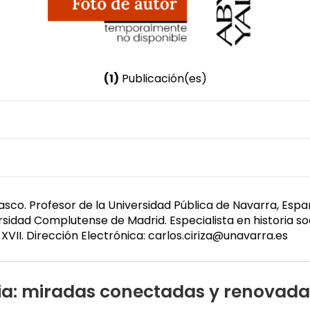
(1)
Publicación(es)
Nombre invertido
Ciriza-Mendívil, Carlos
Género
Masculino
 Vasco. Profesor de la Universidad Pública de Navarra, Es
idad Complutense de Madrid. Especialista en historia socia
XVII. Dirección Electrónica: carlos.ciriza@unavarra.es
ria: miradas conectadas y renovada