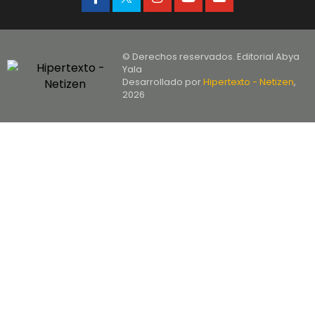
© Derechos reservados. Editorial Abya
Yala
Desarrollado por
Hipertexto - Netizen
,
2026