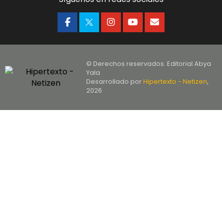
© Derechos reservados. Editorial Abya
Yala
Desarrollado por
Hipertexto - Netizen
,
2026