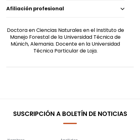
Nombre invertido
Afiliación profesional
Castro-Quezada, Luz María
Género
Femenino
Doctora en Ciencias Naturales en el Instituto de
Manejo Forestal de la Universidad Técnica de
Múnich, Alemania. Docente en la Universidad
Técnica Particular de Loja.
SUSCRIPCIÓN A BOLETÍN DE NOTICIAS