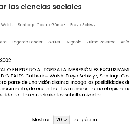
ar las ciencias sociales
h Walsh
Santiago Castro Gómez
Freya Schiwy
vera
Edgardo Lander
Walter D. Mignolo
Zulma Palermo
Aníb
2002
TAL O EN PDF NO AUTORIZA LA IMPRESIÓN. ES EXCLUSIVAM
 DIGITALES. Catherine Walsh. Freya Schiwy y Santiago C
ibro parte de una visión distinta. Indaga las posibilidades 
onocimiento, de encontrar las maneras como el episte
ecido por los conocimientos subalternizados....
Mostrar
por página