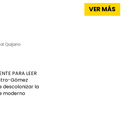
VER MÁS
al Quijano
ENTE PARA LEER
astro-Gómez
de descolonizar la
me moderno