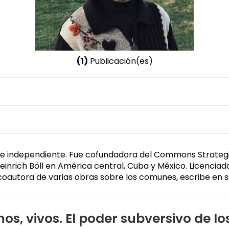
(1)
Publicación(es)
Nombre invertido
Helfrich, Silke
Género
Femenino
nte independiente. Fue cofundadora del Commons Strateg
 Heinrich Böll en América central, Cuba y México. Licenci
a y coautora de varias obras sobre los comunes, escribe 
gnos, vivos. El poder subversivo de 