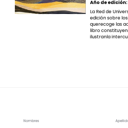
Año de edición:
La Red de Unive
edición sobre lo
querecoge las act
libro constituye
ilustranla interc
Nombres
Apellid