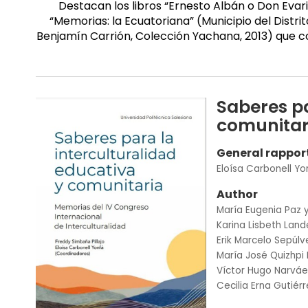
Destacan los libros “Ernesto Albán o Don Evari
“Memorias: la Ecuatoriana” (Municipio del Distr
Benjamín Carrión, Colección Yachana, 2013) que co
Saberes pa
comunitar
General rappor
Eloísa Carbonell Yo
Author
María Eugenia Paz 
Karina Lisbeth Lan
Erik Marcelo Sepúl
María José Quizhpi
Víctor Hugo Narvá
Cecilia Erna Gutiér