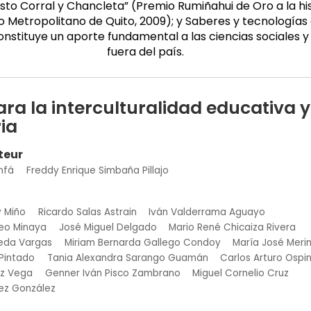
sto Corral y Chancleta” (Premio Rumiñahui de Oro a la hist
ito Metropolitano de Quito, 2009); y Saberes y tecnología
nstituye un aporte fundamental a las ciencias sociales y
fuera del país.
ra la interculturalidad educativa y
ia
teur
nfá
Freddy Enrique Simbaña Pillajo
y Miño
Ricardo Salas Astrain
Iván Valderrama Aguayo
deo Minaya
José Miguel Delgado
Mario René Chicaiza Rivera
veda Vargas
Miriam Bernarda Gallego Condoy
María José Merin
 Pintado
Tania Alexandra Sarango Guamán
Carlos Arturo Ospi
ez Vega
Genner Iván Pisco Zambrano
Miguel Cornelio Cruz
rez González