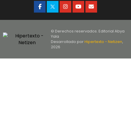
© Derechos reservados. Editorial Abya
Yala
Desarrollado por
Hipertexto - Netizen
,
2026