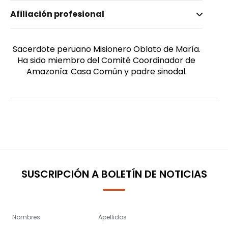
Nombre invertido
Afiliación profesional
Carrasco OMI, P. Roberto
Género
Masculino
Sacerdote peruano Misionero Oblato de María.
Ha sido miembro del Comité Coordinador de
Amazonía: Casa Común y padre sinodal.
SUSCRIPCIÓN A BOLETÍN DE NOTICIAS
Nombres
Apellidos