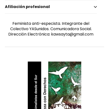
Nombre invertido
Afiliación profesional
Calle Áviles, Antonella
Género
Femenino
Feminista anti-especista. Integrante del
Colectivo YASunidos. Comunicadora Social.
Dirección Electrónica: kawsayta@gmail.com