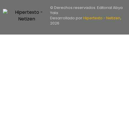
© Derechos reservados. Editorial Abya
Yala
Desarrollado por
Hipertexto - Netizen
,
2026