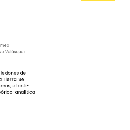
rmeo
avo Velásquez
flexiones de
 Tierra. Se
mos, el anti-
eórico-analítica