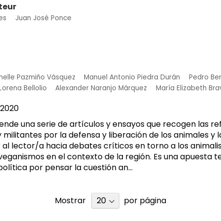
teur
es
Juan José Ponce
helle Pazmiño Vásquez
Manuel Antonio Piedra Durán
Pedro Be
Lorena Bellolio
Alexander Naranjo Márquez
María Elizabeth Br
2020
ende una serie de artículos y ensayos que recogen las re
ilitantes por la defensa y liberación de los animales y la
al lector/a hacia debates críticos en torno a los animalis
veganismos en el contexto de la región. Es una apuesta t
lítica por pensar la cuestión an...
Mostrar
por página