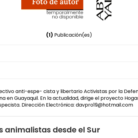
(1)
Publicación(es)
Nombre invertido
Proaño, David
Género
Masculino
tivo anti-espe- cista y libertario Activistas por la Def
 en Guayaquil. En la actualidad, dirige el proyecto Hoga
specista. Dirección Electrónica: davpro19@hotmail.com
s animalistas desde el Sur