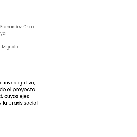
 Fernández Osco
aya
. Mignolo
 investigativo,
ado el proyecto
ad, cuyos ejes
 la praxis social