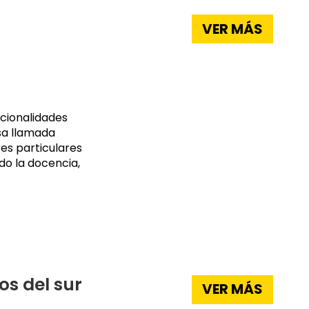
VER MÁS
acionalidades
sa llamada
res particulares
do la docencia,
os del sur
VER MÁS