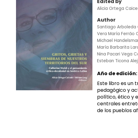
Edited by
Alicia Ortega Caic
Author
Santiago Arboleda
Vera María Ferrāo
Michael Handelsma
María Barbarita La
Nina Pacari Vega C
Esteban Ticona Ale
Año de edición:
Este libro es un 
pedagógico y act
político, ético y 
centrales entrete
de los pueblos af