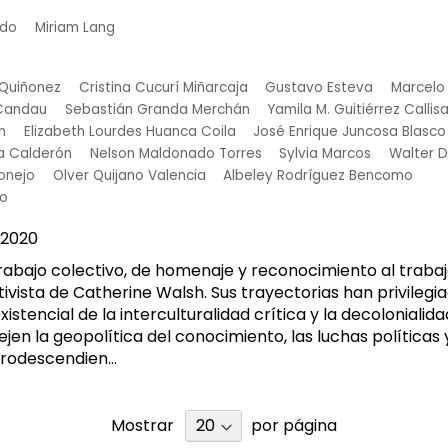
edo
Miriam Lang
 Quiñonez
Cristina Cucurí Miñarcaja
Gustavo Esteva
Marcelo
 Candau
Sebastián Granda Merchán
Yamila M. Guitiérrez Callis
n
Elizabeth Lourdes Huanca Coila
José Enrique Juncosa Blasco
ra Calderón
Nelson Maldonado Torres
Sylvia Marcos
Walter D
onejo
Olver Quijano Valencia
Albeley Rodríguez Bencomo
jo
2020
trabajo colectivo, de homenaje y reconocimiento al trabajo
ivista de Catherine Walsh. Sus trayectorias han privilegi
existencial de la interculturalidad crítica y la decolonialid
jen la geopolítica del conocimiento, las luchas políticas y
rodescendien...
Mostrar
por página