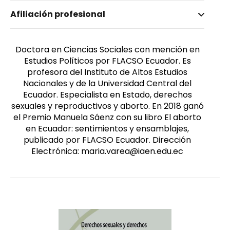
Nombre invertido
Afiliación profesional
Varea, Soledad
Género
Femenino
Doctora en Ciencias Sociales con mención en
Estudios Políticos por FLACSO Ecuador. Es
profesora del Instituto de Altos Estudios
Nacionales y de la Universidad Central del
Ecuador. Especialista en Estado, derechos
sexuales y reproductivos y aborto. En 2018 ganó
el Premio Manuela Sáenz con su libro El aborto
en Ecuador: sentimientos y ensamblajes,
publicado por FLACSO Ecuador. Dirección
Electrónica: maria.varea@iaen.edu.ec