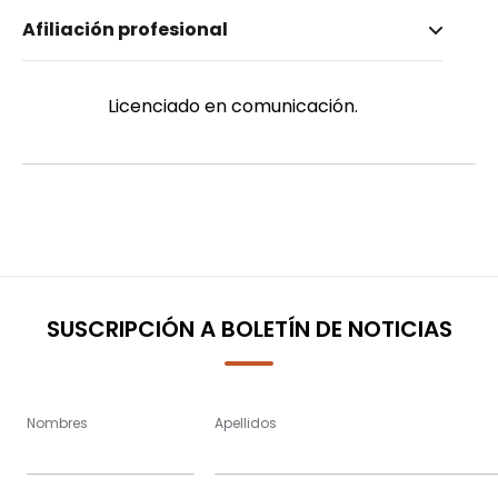
Nombre invertido
Afiliación profesional
Paucar, Sebastián
Género
Masculino
Licenciado en comunicación.
SUSCRIPCIÓN A BOLETÍN DE NOTICIAS
Nombres
Apellidos