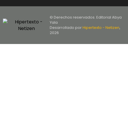
© Derechos reservados. Editorial Abya
Yala
Desarrollado por
Hipertexto - Netizen
,
2026