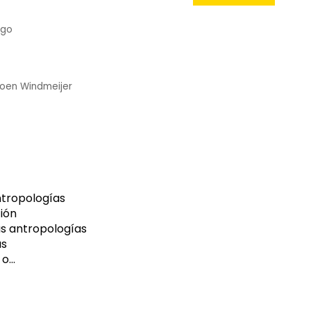
ngo
roen Windmeijer
ntropologías
ión
as antropologías
as
...