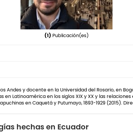
(1)
Publicación(es)
Nombre invertido
Kuan Bahamón, Misael
Cargo
Género
Compilador
Femenino
los Andes y docente en la Universidad del Rosario, en Bogo
 en Latinoamérica en los siglos XIX y XX y las relaciones 
es capuchinas en Caquetá y Putumayo, 1893-1929 (2015). D
gías hechas en Ecuador