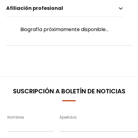
Nombre invertido
Afiliación profesional
Hidalgo, Juan Carlos
Género
Masculino
Biografía próximamente disponible...
SUSCRIPCIÓN A BOLETÍN DE NOTICIAS
Nombres
Apellidos