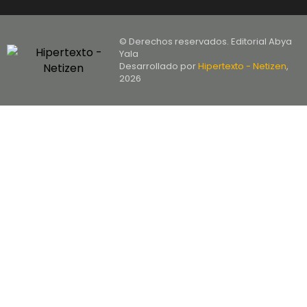
© Derechos reservados. Editorial Abya
Yala
Desarrollado por
Hipertexto - Netizen
,
2026