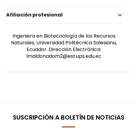
Nombre invertido
Afiliación profesional
Calderón Maldonado, Lissette Carolina
Género
Femenino
Ingeniera en Biotecnología de los Recursos
Naturales, Universidad Politécnica Salesiana,
Ecuador. Dirección Electrónica:
lmaldonadom2@est.ups.edu.ec
SUSCRIPCIÓN A BOLETÍN DE NOTICIAS