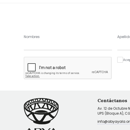
Nombres
Apellid
Ace
Contáctanos
Av. 12 de Octubre 
UPS (Bloque A), C
info@abyayala.or