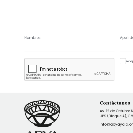
Nombres
Apellid
Ace
Contáctanos
Av. 12 de Octubre 
UPS (Bloque A), C
info@abyayala.or