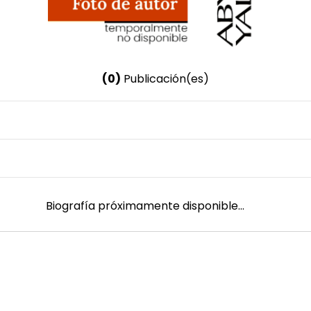
(0)
Publicación(es)
Nombre invertido
Calle, Viviana
Género
Femenino
Biografía próximamente disponible...