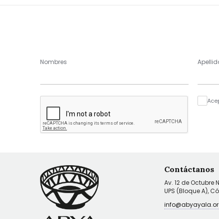
Nombres
Apellid
Ace
Contáctanos
Av. 12 de Octubre 
UPS (Bloque A), C
info@abyayala.or