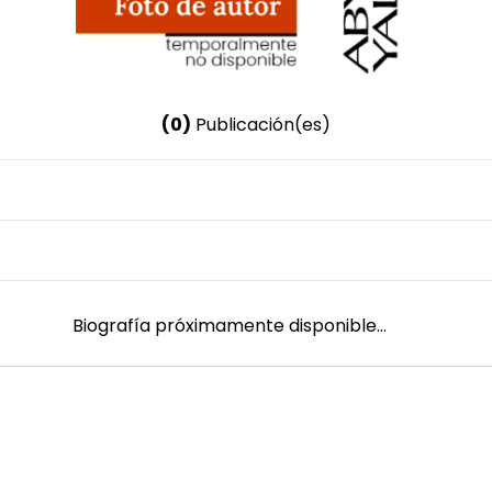
(0)
Publicación(es)
Nombre invertido
Calderón, Esteban
Género
Masculino
Biografía próximamente disponible...