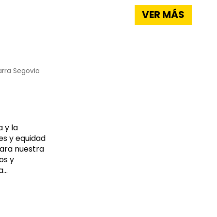
VER MÁS
arra Segovia
 y la
des y equidad
ara nuestra
os y
...