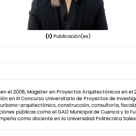
(1)
Publicación(es)
Nombre invertido
Chaca Cordero, Veronica Alexandra
Género
Femenino
n el 2008, Magister en Proyectos Arquitectónicos en el 2
inción en III Concurso Universitario de Proyectos de Invest
urbano-arquitectónico, construcción, consultoría, fiscali
iones públicas como el GAD Municipal de Cuenca y la Fu
mpeña como docente en la Universidad Politécnica Sales