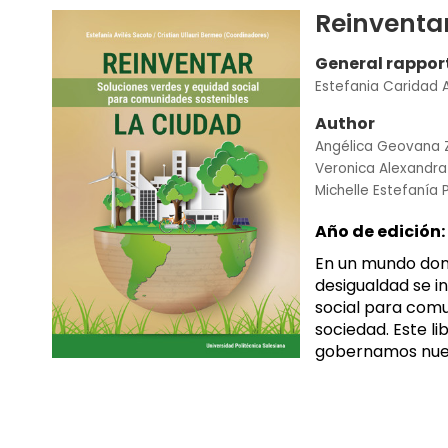
Reinventar
General rappor
Estefania Caridad 
Author
Angélica Geovana
Veronica Alexandr
Michelle Estefanía
Año de edición:
En un mundo dond
desigualdad se in
social para com
sociedad. Este l
gobernamos nuest