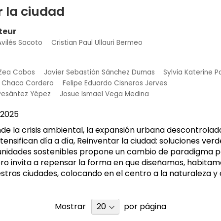
 la ciudad
teur
Avilés Sacoto
Cristian Paul Ullauri Bermeo
 Zea Cobos
Javier Sebastián Sánchez Dumas
Sylvia Katerine P
a Chaca Cordero
Felipe Eduardo Cisneros Jerves
 Pesántez Yépez
Josue Ismael Vega Medina
2025
e la crisis ambiental, la expansión urbana descontrolada
tensifican día a día, Reinventar la ciudad: soluciones ver
unidades sostenibles propone un cambio de paradigma p
ibro invita a repensar la forma en que diseñamos, habitam
ras ciudades, colocando en el centro a la naturaleza y a
Mostrar
por página