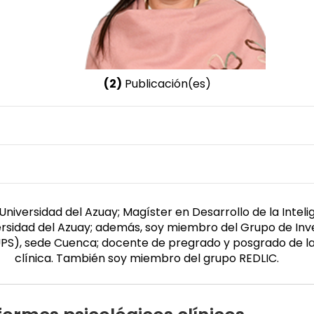
(2)
Publicación(es)
Nombre invertido
Cañizares Jarrín, María Lorena
Género
Femenino
Universidad del Azuay; Magíster en Desarrollo de la Intel
niversidad del Azuay; además, soy miembro del Grupo de In
UPS), sede Cuenca; docente de pregrado y posgrado de la 
clínica. También soy miembro del grupo REDLIC.