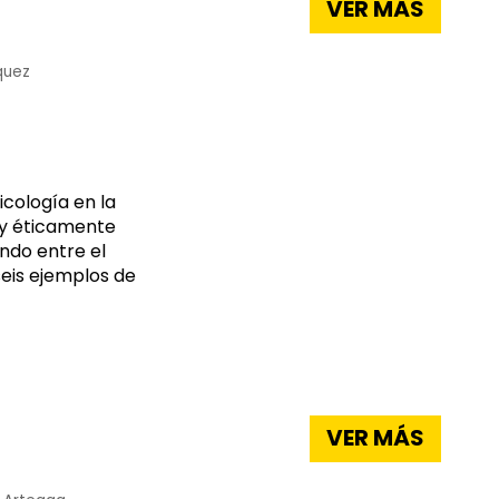
VER MÁS
quez
icología en la
a y éticamente
ando entre el
 seis ejemplos de
VER MÁS