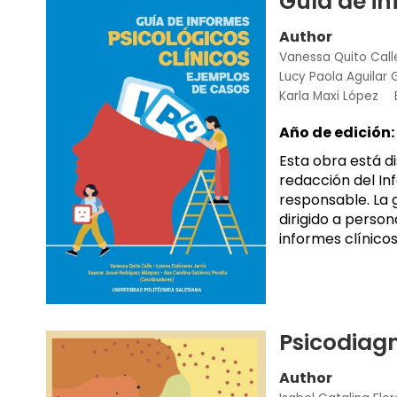
Guía de in
Author
Vanessa Quito Call
Lucy Paola Aguilar 
Karla Maxi López
Año de edición:
Esta obra está d
redacción del In
responsable. La g
dirigido a person
informes clínicos
Psicodiag
Author