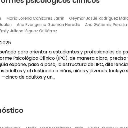
formes psicológicos clínicos
e
María Lorena Cañizares Jarrín
Geymar Josué Rodríguez Már
Gualán
Ana Evangelina Guamán Heredia
Ana Gutiérrez Peralta
Emily Juliana Iñiguez Gutiérrez
2025
iseñada para orientar a estudiantes y profesionales de ps
forme Psicológico Clínico (IPC), de manera clara, precis
uía expone, paso a paso, la estructura del IPC, diferenci
as adultas y el destinado a niñas, niños y jóvenes. Incluye
 —cinco de adultos y un...
nóstico