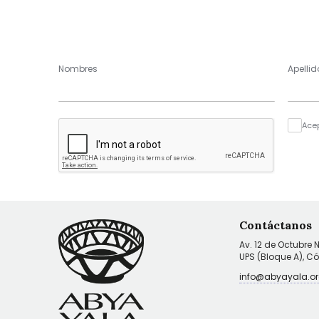
Nombres
Apellid
Ace
Contáctanos
Av. 12 de Octubre 
UPS (Bloque A), C
info@abyayala.or