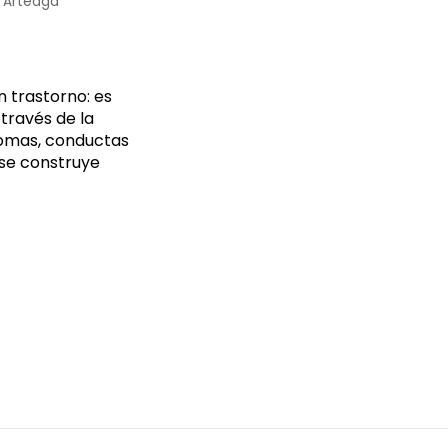
 Arteaga
n trastorno: es
través de la
ntomas, conductas
 se construye