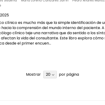
es Sisalima
María Lorena Cañizares Jarrín
Pedro Andrés Muñoz
e
2025
co clínico es mucho más que la simple identificación de u
o hacia la comprensión del mundo interno del paciente. A 
icólogo clínico teje una narrativa que da sentido a los sí
afectan la vida del consultante. Este libro explora cómo
ca desde el primer encuen...
Mostrar
por página