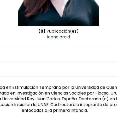
(0)
Publicación(es)
icono orcid
Nombre invertido
Calle García, Tania Monserrath
Afiliación
Género
Universidad Nacional de Educación
Femenino
da en Estimulación Temprana por la Universidad de Cuenca
ada en Investigación en Ciencias Sociales por Flacso, U
la Universidad Rey Juan Carlos, España. Doctorado (c) en
cación Inicial en la UNAE. Codirectora e integrante de pr
enfocados a la primera infancia.