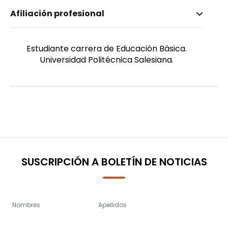
Nombre invertido
Afiliación profesional
Cueva Inca, Nicole
Género
Femenino
Estudiante carrera de Educación Básica.
Universidad Politécnica Salesiana.
SUSCRIPCIÓN A BOLETÍN DE NOTICIAS
Nombres
Apellidos