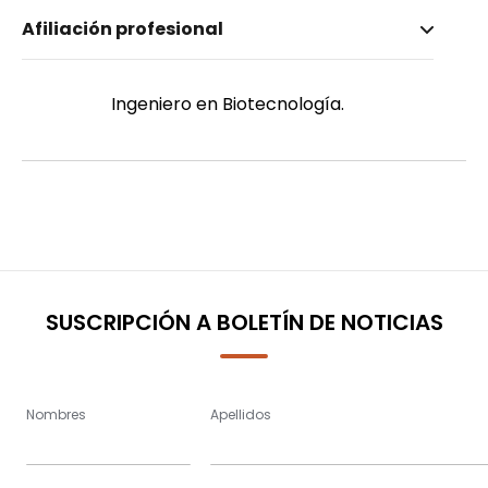
Nombre invertido
Afiliación profesional
Cuenca Castillo, Matías
Género
Masculino
Ingeniero en Biotecnología.
SUSCRIPCIÓN A BOLETÍN DE NOTICIAS
Nombres
Apellidos