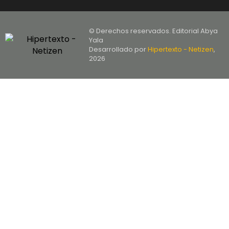
© Derechos reservados. Editorial Abya
Yala
Desarrollado por
Hipertexto - Netizen
,
2026