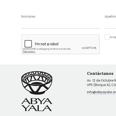
Nombres
Apellid
Ace
Contáctanos
Av. 12 de Octubre 
UPS (Bloque A), C
info@abyayala.or