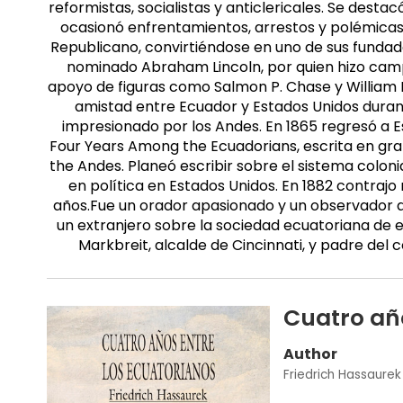
reformistas, socialistas y anticlericales. Se des
ocasionó enfrentamientos, arrestos y polémicas.E
Republicano, convirtiéndose en uno de sus fundad
nominado Abraham Lincoln, por quien hizo campa
apoyo de figuras como Salmon P. Chase y William 
amistad entre Ecuador y Estados Unidos dura
impresionado por los Andes. En 1865 regresó a E
Four Years Among the Ecuadorians, escrita en gran 
the Andes. Planeó escribir sobre el sistema colon
en política en Estados Unidos. En 1882 contrajo 
años.Fue un orador apasionado y un observador ag
un extranjero sobre la sociedad ecuatoriana de
Markbreit, alcalde de Cincinnati, y padre del
Cuatro año
Author
Friedrich Hassaurek