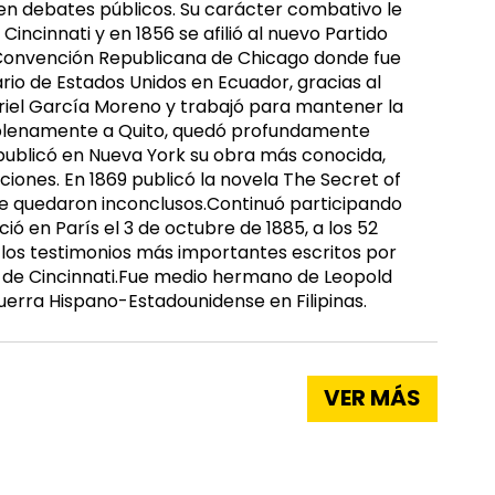
e en debates públicos. Su carácter combativo le
ncinnati y en 1856 se afilió al nuevo Partido
a Convención Republicana de Chicago donde fue
io de Estados Unidos en Ecuador, gracias al
riel García Moreno y trabajó para mantener la
 plenamente a Quito, quedó profundamente
 publicó en Nueva York su obra más conocida,
ciones. En 1869 publicó la novela The Secret of
que quedaron inconclusos.Continuó participando
ió en París el 3 de octubre de 1885, a los 52
 los testimonios más importantes escritos por
e de Cincinnati.Fue medio hermano de Leopold
Guerra Hispano-Estadounidense en Filipinas.
VER MÁS