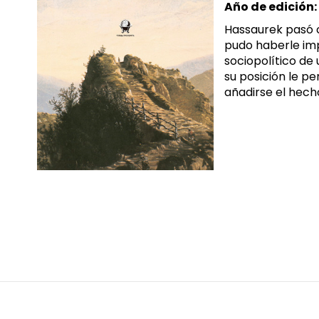
Año de edición:
Hassaurek pasó 
pudo haberle impe
sociopolítico de
su posición le p
añadirse el hech