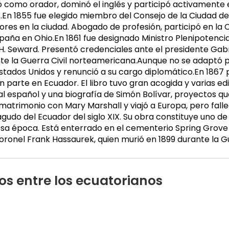
tacó como orador, dominó el inglés y participó activament
n 1855 fue elegido miembro del Consejo de la Ciudad de Ci
ores en la ciudad. Abogado de profesión, participó en l
ña en Ohio.En 1861 fue designado Ministro Plenipotenciar
H. Seward. Presentó credenciales ante el presidente Gab
nte la Guerra Civil norteamericana.Aunque no se adaptó
stados Unidos y renunció a su cargo diplomático.En 1867
parte en Ecuador. El libro tuvo gran acogida y varias edi
ial español y una biografía de Simón Bolívar, proyectos 
matrimonio con Mary Marshall y viajó a Europa, pero fallec
udo del Ecuador del siglo XIX. Su obra constituye uno de
 esa época. Está enterrado en el cementerio Spring Grov
 coronel Frank Hassaurek, quien murió en 1899 durante la 
s entre los ecuatorianos