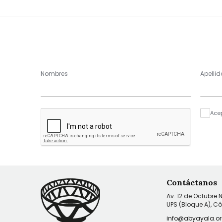
Nombres
Apellid
Ace
Contáctanos
Av. 12 de Octubre 
UPS (Bloque A), C
info@abyayala.or