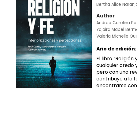
Bertha Alice Naran
Author
Andrea Carolina P
Yajaira Mabel Berm
Valeria Michelle Qu
Año de edición:
El libro “Religió
cualquier credo y 
pero con una revi
contribuye a la f
encontrarse con D