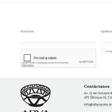
Nombres
Apellid
Ace
Contáctanos
Av. 12 de Octubre 
UPS (Bloque A), C
info@abyayala.or