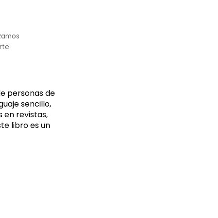
 Ramos
rte
 de personas de
guaje sencillo,
s en revistas,
te libro es un