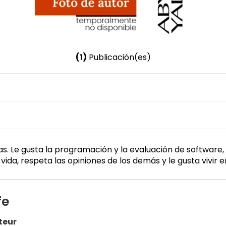
(1)
Publicación(es)
Nombre invertido
Pacheco Pozo, Andrea Carolina
Género
Femenino
as. Le gusta la programación y la evaluación de software
ida, respeta las opiniones de los demás y le gusta vivir e
fe
teur