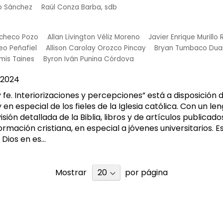
jo Sánchez
Raúl Conza Barba, sdb
acheco Pozo
Allan Livington Véliz Moreno
Javier Enrique Murillo
eo Peñafiel
Allison Carolay Orozco Pincay
Bryan Tumbaco Dua
imis Taines
Byron Iván Punina Córdova
2024
n y fe. Interiorizaciones y percepciones” está a disposición
en especial de los fieles de la Iglesia católica. Con un len
sión detallada de la Biblia, libros y de artículos publicado
ormación cristiana, en especial a jóvenes universitarios. Es
ios en es...
Mostrar
por página