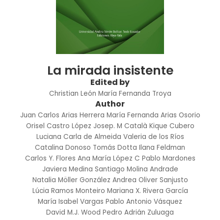
La mirada insistente
Edited by
Christian León
María Fernanda Troya
Author
Juan Carlos Arias Herrera
María Fernanda Arias Osorio
Orisel Castro López
Josep. M Català
Kique Cubero
Luciana Carla de Almeida
Valeria de los Ríos
Catalina Donoso
Tomás Dotta
Ilana Feldman
Carlos Y. Flores
Ana María López C
Pablo Mardones
Javiera Medina
Santiago Molina Andrade
Natalia Möller González
Andrea Oliver Sanjusto
Lúcia Ramos Monteiro
Mariana X. Rivera García
María Isabel Vargas
Pablo Antonio Vásquez
David M.J. Wood
Pedro Adrián Zuluaga