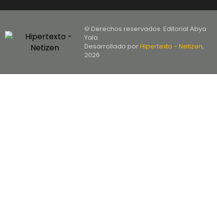
© Derechos reservados. Editorial Abya
Yala
Desarrollado por
Hipertexto - Netizen
,
2026