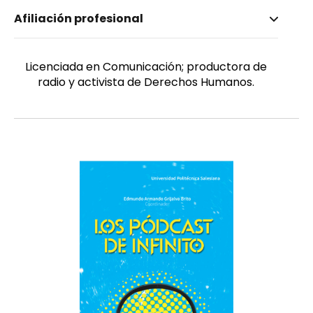
Nombre invertido
Afiliación profesional
Hinojosa Cabezas, Cristina Antonella
Género
Femenino
Licenciada en Comunicación; productora de
radio y activista de Derechos Humanos.