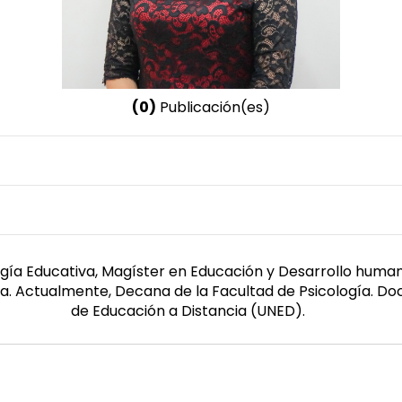
(0)
Publicación(es)
Nombre invertido
Clavijo Castillo, Ruth Germania
Género
Femenino
ogía Educativa, Magíster en Educación y Desarrollo human
ca. Actualmente, Decana de la Facultad de Psicología. Do
de Educación a Distancia (UNED).