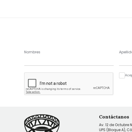
Nombres
Apellid
Ace
Contáctanos
Av. 12 de Octubre 
UPS (Bloque A), C