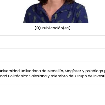
(0)
Publicación(es)
Nombre invertido
Carofilis Cedeño, Cynthia
Género
Femenino
 Universidad Bolivariana de Medellín, Magíster y psicóloga
idad Politécnica Salesiana y miembro del Grupo de invest