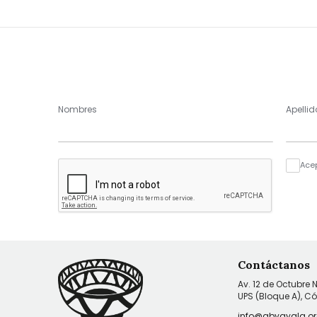
Nombres
Apellid
Ace
Contáctanos
Av. 12 de Octubre 
UPS (Bloque A), C
info@abyayala.or