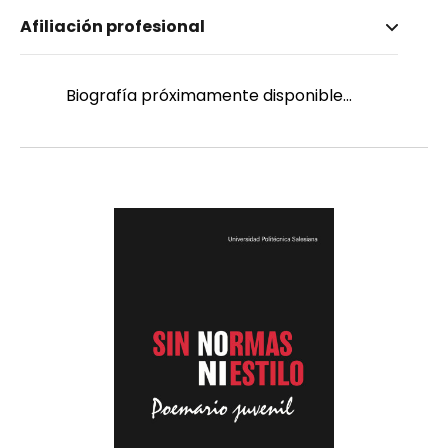
Nombre invertido
Afiliación profesional
Carangui Coronel, Diego Alexander
Género
Masculino
Biografía próximamente disponible...