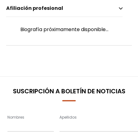
Nombre invertido
Afiliación profesional
Cárdenas Arichábala, John Víctor
Género
Masculino
Biografía próximamente disponible...
SUSCRIPCIÓN A BOLETÍN DE NOTICIAS
Nombres
Apellidos