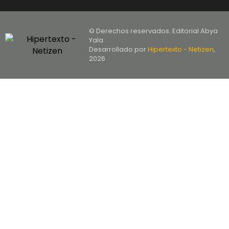
© Derechos reservados. Editorial Abya
Yala
Desarrollado por
Hipertexto - Netizen
,
2026