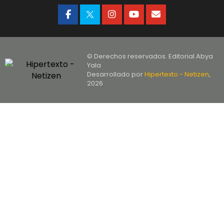
© Derechos reservados. Editorial Abya
Yala
Desarrollado por
Hipertexto - Netizen
,
2026