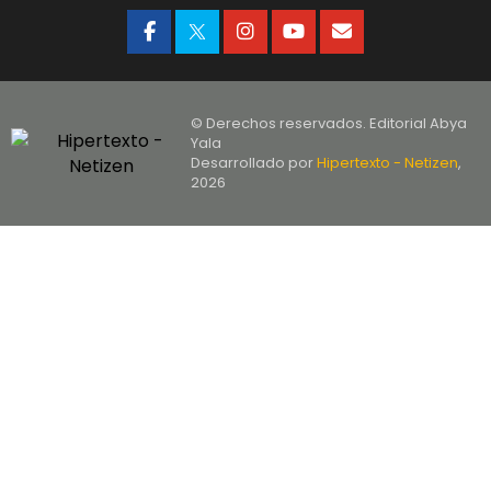
© Derechos reservados. Editorial Abya
Yala
Desarrollado por
Hipertexto - Netizen
,
2026