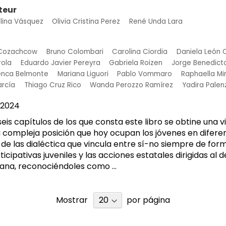
teur
lina Vásquez
Olivia Cristina Perez
René Unda Lara
 Cozachcow
Bruno Colombari
Carolina Ciordia
Daniela León 
rola
Eduardo Javier Pereyra
Gabriela Roizen
Jorge Benedicto
enca Belmonte
Mariana Liguori
Pablo Vommaro
Raphaella Mi
arcía
Thiago Cruz Rico
Wanda Perozzo Ramírez
Yadira Palen
2024
 seis capítulos de los que consta este libro se obtine una 
a compleja posición que hoy ocupan los jóvenes en difere
 de las dialéctica que vincula entre sí-no siempre de fo
ticipativas juveniles y las acciones estatales dirigidas al d
ana, reconociéndoles como ...
Mostrar
por página