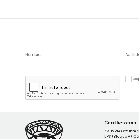
Nombres
Apellid
Ace
Contáctanos
Av. 12 de Octubre 
UPS (Bloque A), C