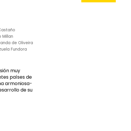
Castaño
 Millan
randa de Oliveira
zuela Fundora
visión muy
ntes países de
rma armoniosa-
esarrollo de su