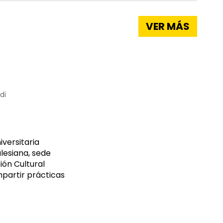
VER MÁS
di
versitaria
alesiana, sede
ión Cultural
mpartir prácticas