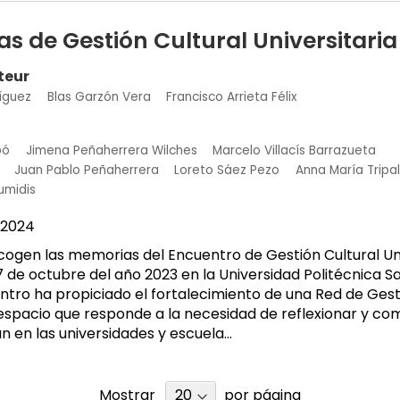
as de Gestión Cultural Universitaria
teur
íguez
Blas Garzón Vera
Francisco Arrieta Félix
bó
Jimena Peñaherrera Wilches
Marcelo Villacís Barrazueta
Juan Pablo Peñaherrera
Loreto Sáez Pezo
Anna María Tripal
umidis
2024
cogen las memorias del Encuentro de Gestión Cultural Uni
7 de octubre del año 2023 en la Universidad Politécnica S
ntro ha propiciado el fortalecimiento de una Red de Gest
n espacio que responde a la necesidad de reflexionar y co
n en las universidades y escuela...
Mostrar
por página