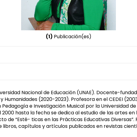
(1)
Publicación(es)
Nombre invertido
Pauta Ortiz, Patricia
Género
Femenino
niversidad Nacional de Educación (UNAE). Docente-fundado
 y Humanidades (2020-2023). Profesora en el CEDEI (2003
 Pedagogía e Investigación Musical por la Universidad de
2000 hasta la fecha se dedica al estudio de las artes en la
cto de “Esté- ticas en las Prácticas Educativas Diversas”
 libros, capítulos y artículos publicados en revistas cient