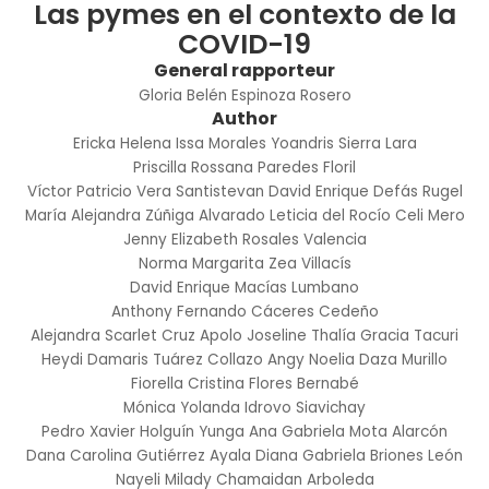
Las pymes en el contexto de la
COVID-19
General rapporteur
Gloria Belén Espinoza Rosero
Author
Ericka Helena Issa Morales
Yoandris Sierra Lara
Priscilla Rossana Paredes Floril
Víctor Patricio Vera Santistevan
David Enrique Defás Rugel
María Alejandra Zúñiga Alvarado
Leticia del Rocío Celi Mero
Jenny Elizabeth Rosales Valencia
Norma Margarita Zea Villacís
David Enrique Macías Lumbano
Anthony Fernando Cáceres Cedeño
Alejandra Scarlet Cruz Apolo
Joseline Thalía Gracia Tacuri
Heydi Damaris Tuárez Collazo
Angy Noelia Daza Murillo
Fiorella Cristina Flores Bernabé
Mónica Yolanda Idrovo Siavichay
Pedro Xavier Holguín Yunga
Ana Gabriela Mota Alarcón
Dana Carolina Gutiérrez Ayala
Diana Gabriela Briones León
Nayeli Milady Chamaidan Arboleda