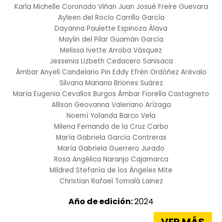
Karla Michelle Coronado Viñan
Juan Josué Freire Guevara
Ayleen del Rocío Carrillo García
Dayanna Paulette Espinoza Álava
Maylin del Pilar Guamán García
Melissa Ivette Arroba Vásquez
Jessenia Lizbeth Cedacero Sanisaca
Ámbar Anyeli Candelario Pin
Eddy Efrén Ordóñez Arévalo
Silvana Mariana Briones Suárez
María Eugenia Cevallos Burgos
Ámbar Fiorella Castagneto
Allison Geovanna Valeriano Arízaga
Noemí Yolanda Barco Vela
Milena Fernanda de la Cruz Carbo
María Gabriela García Contreras
María Gabriela Guerrero Jurado
Rosa Angélica Naranjo Cajamarca
Mildred Stefanía de los Ángeles Mite
Christian Rafael Tomalá Lainez
Año de edición:
2024