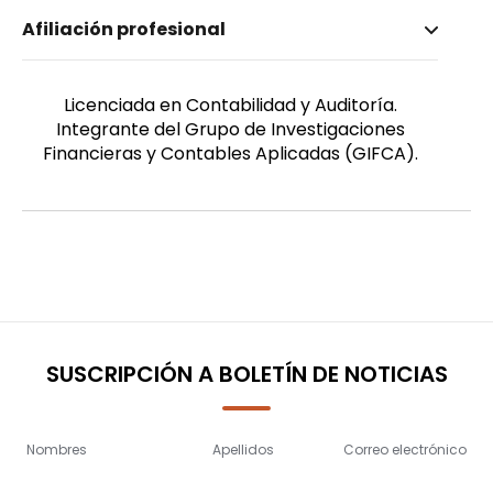
Nombre invertido
Afiliación profesional
Chamaidan Arboleda, Nayeli Milady
Género
Femenino
Licenciada en Contabilidad y Auditoría.
Integrante del Grupo de Investigaciones
Financieras y Contables Aplicadas (GIFCA).
SUSCRIPCIÓN A BOLETÍN DE NOTICIAS
Nombres
Apellidos
Correo electrónico