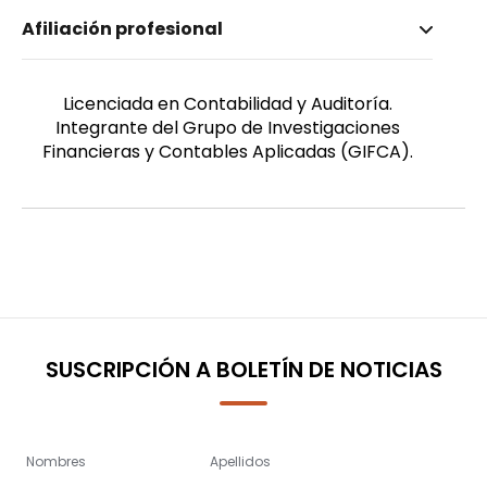
Nombre invertido
Afiliación profesional
Coronado Viñan, Karla Michelle
Género
Femenino
Licenciada en Contabilidad y Auditoría.
Integrante del Grupo de Investigaciones
Financieras y Contables Aplicadas (GIFCA).
SUSCRIPCIÓN A BOLETÍN DE NOTICIAS
Nombres
Apellidos