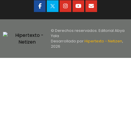
© Derechos reservados. Editorial Abya
Yala
Desarrollado por
Hipertexto - Netizen
,
2026