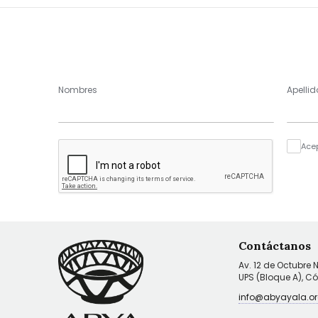
Nombres
Apellid
Ace
Contáctanos
Av. 12 de Octubre 
UPS (Bloque A), C
info@abyayala.or