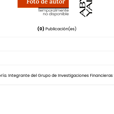
(0)
Publicación(es)
Nombre invertido
Carrillo García, Ayleen del Rocío
Género
Femenino
oría. Integrante del Grupo de Investigaciones Financieras