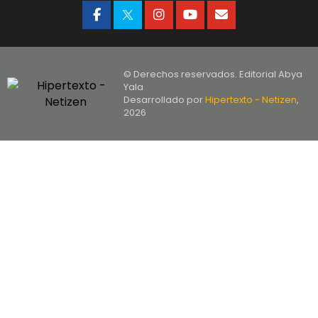
© Derechos reservados. Editorial Abya
Yala
Desarrollado por
Hipertexto - Netizen
,
2026