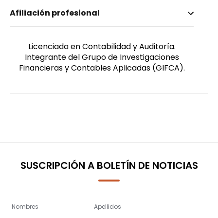
Nombre invertido
Afiliación profesional
Candelario Pin, Ámbar Anyeli
Género
Femenino
Licenciada en Contabilidad y Auditoría.
Integrante del Grupo de Investigaciones
Financieras y Contables Aplicadas (GIFCA).
SUSCRIPCIÓN A BOLETÍN DE NOTICIAS
Nombres
Apellidos