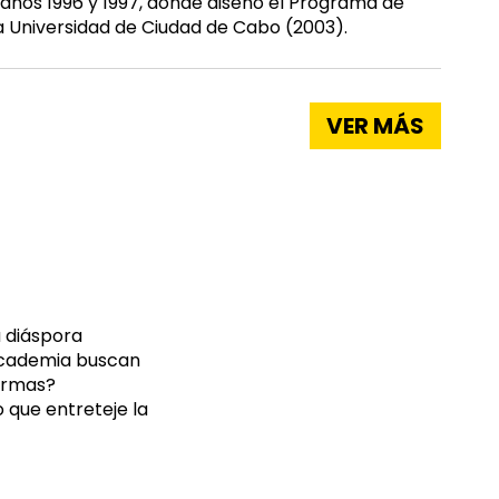
años 1996 y 1997, donde diseñó el Programa de
la Universidad de Ciudad de Cabo (2003).
VER MÁS
a diáspora
 academia buscan
formas?
 que entreteje la