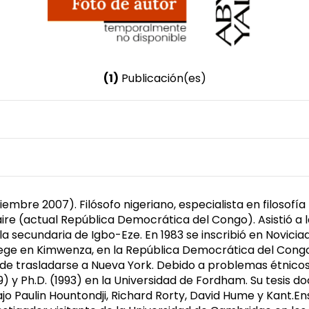
(1)
Publicación(es)
Nombre invertido
Chukwudi Eze, Emmanuel
mbre 2007). Filósofo nigeriano, especialista en filosofía p
aire (actual República Democrática del Congo). Asistió a 
a secundaria de Igbo-Eze. En 1983 se inscribió en Noviciad
llege en Kimwenza, en la República Democrática del Cong
 de trasladarse a Nueva York. Debido a problemas étnicos 
9) y Ph.D. (1993) en la Universidad de Fordham. Su tesis d
abajo Paulin Hountondji, Richard Rorty, David Hume y Kant.E