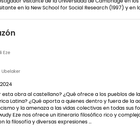
tigador visitante de la Universidad de Cambridge en los 
sitante en la New School for Social Research (1997) y en 
azón
i Eze
a Ubelaker
2024
r esta obra al castellano? ¿Qué ofrece a los pueblos de l
ica Latina? ¿Qué aporta a quienes dentro y fuera de la
racismo y la amenaza a las vidas colectivas en todas sus 
y Eze nos ofrece un itinerario filosófico rico y complejo
 la filosofía y diversas expresiones ...