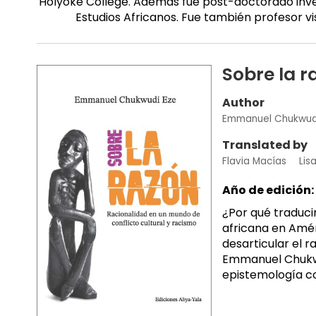
Holyoke College. Además fue post-doctorado inves
Estudios Africanos. Fue también profesor vi
Sobre la r
Author
Emmanuel Chukwud
Translated by
Flavia Macías
Lis
Año de edición:
¿Por qué traduci
africana en Amér
desarticular el 
Emmanuel Chukwud
epistemología con