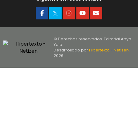
© Derechos reservados. Editorial Abya
Yala
Desarrollado por
Hipertexto - Netizen
,
2026