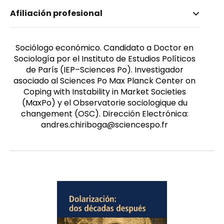
Nombre invertido
Afiliación profesional
Chiriboga Tejada, Andrés
Género
Masculino
Sociólogo económico. Candidato a Doctor en
Sociología por el Instituto de Estudios Políticos
de París (IEP–Sciences Po). Investigador
asociado al Sciences Po Max Planck Center on
Coping with Instability in Market Societies
(MaxPo) y el Observatorie sociologique du
changement (OSC). Dirección Electrónica:
andres.chiriboga@sciencespo.fr