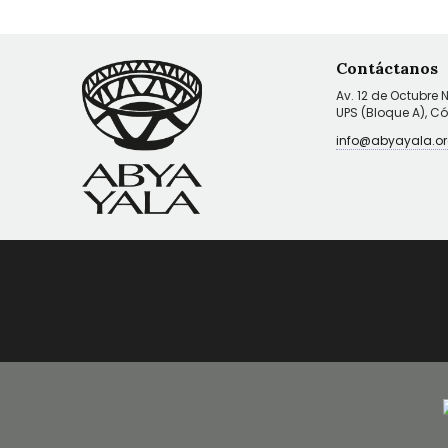
Contáctanos
Av. 12 de Octubre 
UPS (Bloque A), C
info@abyayala.or