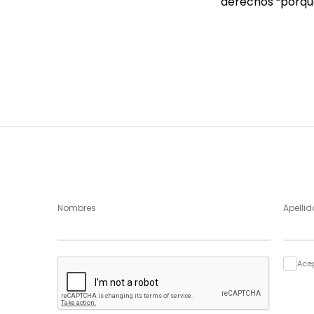
derechos “porque
Nombres
Apellid
Ace