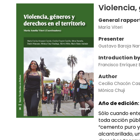
Violencia,
General rappor
María Viteri
Presenter
Gustavo Baroja Na
Introduction b
Francisco Enríquez
Author
Cecilia Chacón Cast
Mónica Chuji
Año de edición:
Sólo cuando enten
toda acción públ
“cemento puro y 
alcantarillado, 