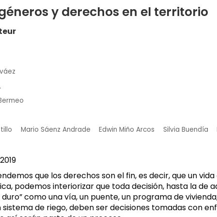
 géneros y derechos en el territorio
teur
rváez
y
 Bermeo
illo
Mario Sáenz Andrade
Edwin Miño Arcos
Silvia Buendía
2019
demos que los derechos son el fin, es decir, que un vida d
ica, podemos interiorizar que toda decisión, hasta la de a
duro” como una vía, un puente, un programa de vivienda
un sistema de riego, deben ser decisiones tomadas con en