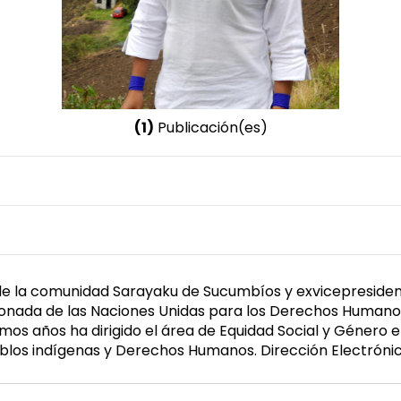
(1)
Publicación(es)
Nombre invertido
Chuji, Mónica
Género
Femenino
de la comunidad Sarayaku de Sucumbíos y exvicepreside
sionada de las Naciones Unidas para los Derechos Humano
mos años ha dirigido el área de Equidad Social y Género 
blos indígenas y Derechos Humanos. Dirección Electrón