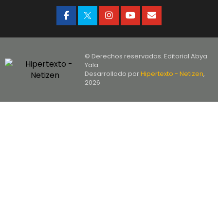
© Derechos reservados. Editorial Abya
Yala
Desarrollado por
Hipertexto - Netizen
,
2026